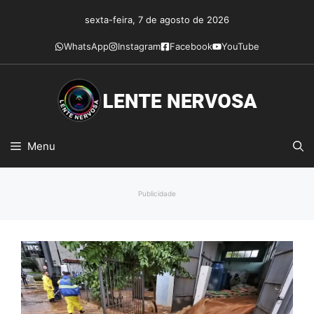
Pular
sexta-feira, 7 de agosto de 2026
para
o
WhatsApp
Instagram
Facebook
YouTube
conteúdo
Menu
Publicidade