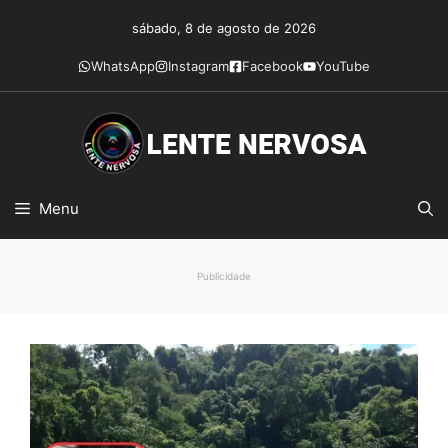
Pular
sábado, 8 de agosto de 2026
para
o
WhatsApp
Instagram
Facebook
YouTube
conteúdo
Menu
Publicidade