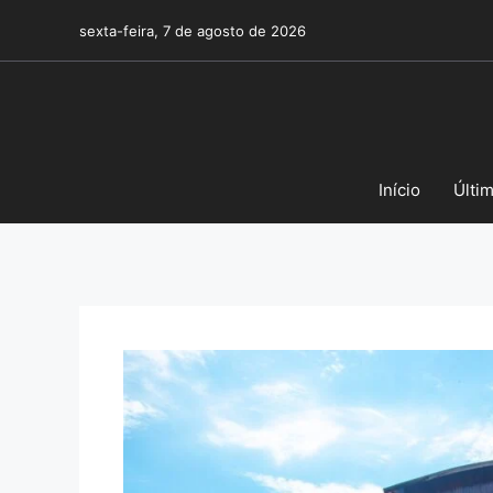
Pular
sexta-feira, 7 de agosto de 2026
para
o
conteúdo
Início
Últi