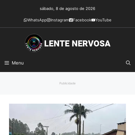
Pular
sábado, 8 de agosto de 2026
para
o
WhatsApp
Instagram
Facebook
YouTube
conteúdo
Menu
Publicidade