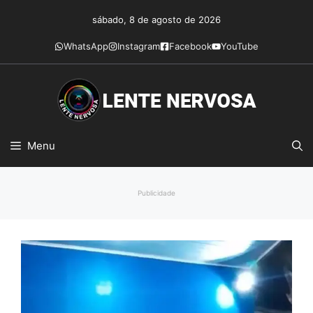
Pular
sábado, 8 de agosto de 2026
para
o
WhatsApp
Instagram
Facebook
YouTube
conteúdo
Menu
Publicidade