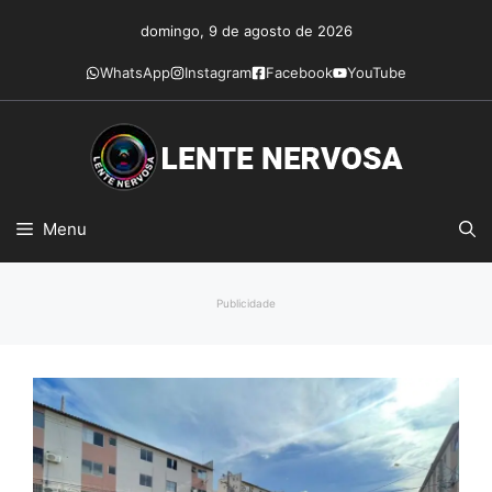
Pular
domingo, 9 de agosto de 2026
para
o
WhatsApp
Instagram
Facebook
YouTube
conteúdo
Menu
Publicidade