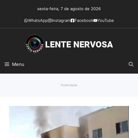
Pular
sexta-feira, 7 de agosto de 2026
para
o
WhatsApp
Instagram
Facebook
YouTube
conteúdo
Menu
Publicidade