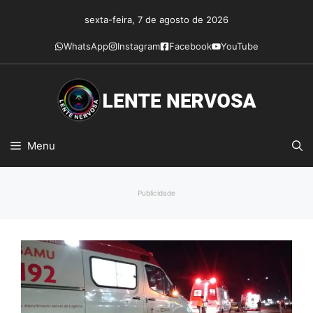
Pular
sexta-feira, 7 de agosto de 2026
para
o
WhatsApp
Instagram
Facebook
YouTube
conteúdo
Menu
Publicidade