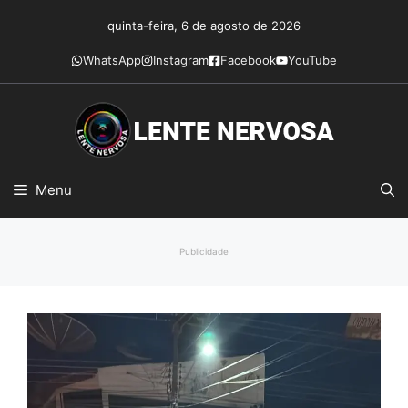
Pular
quinta-feira, 6 de agosto de 2026
para
o
WhatsApp
Instagram
Facebook
YouTube
conteúdo
Menu
Publicidade