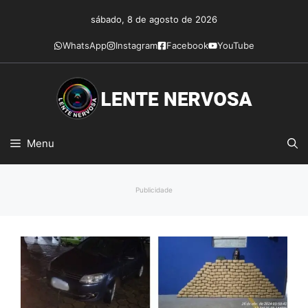
Pular
sábado, 8 de agosto de 2026
para
o
WhatsApp
Instagram
Facebook
YouTube
conteúdo
Menu
Publicidade