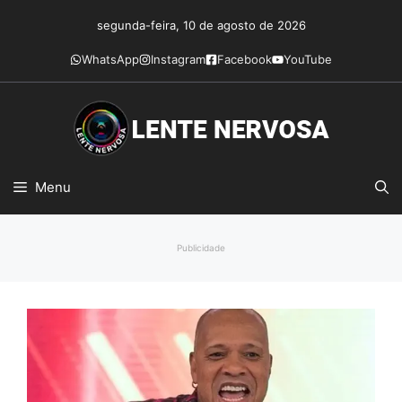
Pular
segunda-feira, 10 de agosto de 2026
para
o
WhatsApp
Instagram
Facebook
YouTube
conteúdo
Menu
Publicidade