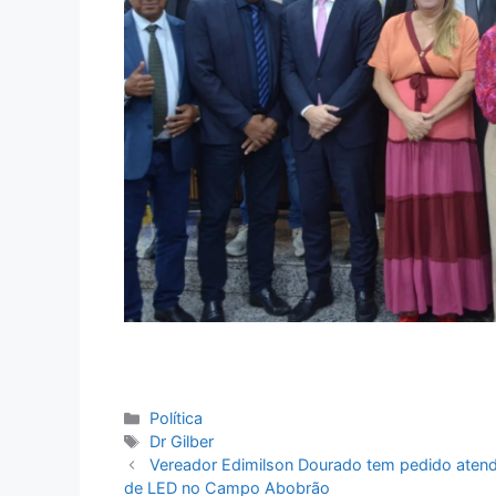
Categorias
Política
Tags
Dr Gilber
Vereador Edimilson Dourado tem pedido atendi
de LED no Campo Abobrão