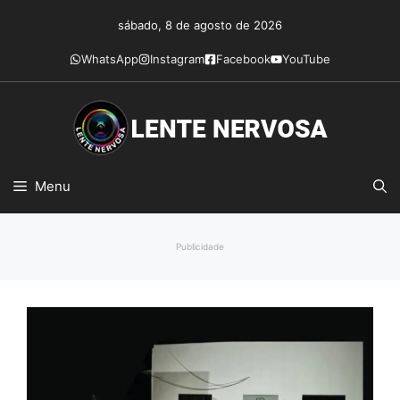
Pular
sábado, 8 de agosto de 2026
para
o
WhatsApp
Instagram
Facebook
YouTube
conteúdo
Menu
Publicidade