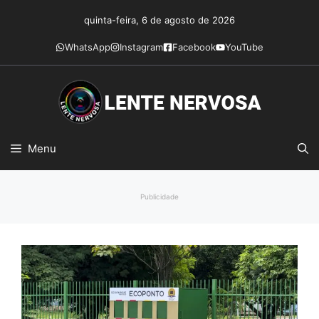
Pular
quinta-feira, 6 de agosto de 2026
para
o
WhatsApp
Instagram
Facebook
YouTube
conteúdo
Menu
Publicidade