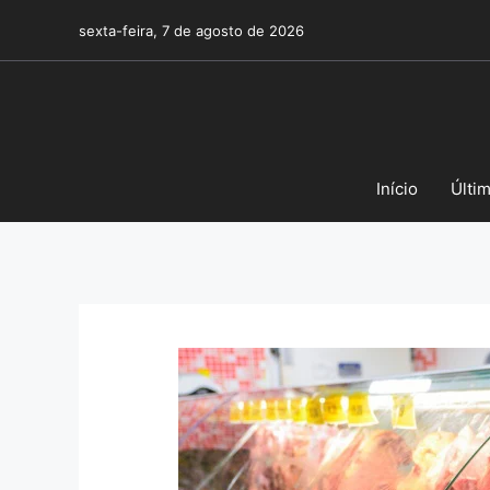
Pular
sexta-feira, 7 de agosto de 2026
para
o
conteúdo
Início
Últi