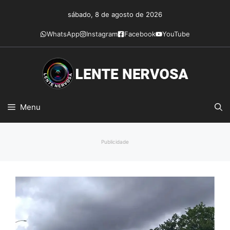
Pular
sábado, 8 de agosto de 2026
para
o
WhatsApp
Instagram
Facebook
YouTube
conteúdo
Menu
Publicidade