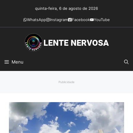
Pular
quinta-feira, 6 de agosto de 2026
para
o
WhatsApp
Instagram
Facebook
YouTube
conteúdo
Menu
Publicidade