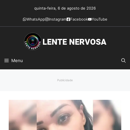
Pular
quinta-feira, 6 de agosto de 2026
para
o
WhatsApp
Instagram
Facebook
YouTube
conteúdo
Menu
Publicidade