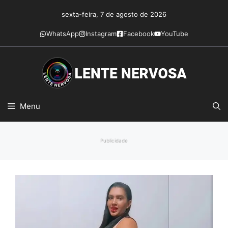
Pular
sexta-feira, 7 de agosto de 2026
para
o
WhatsApp
Instagram
Facebook
YouTube
conteúdo
Menu
Publicidade