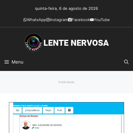
Pular
quinta-feira, 6 de agosto de 2026
para
o
WhatsApp
Instagram
Facebook
YouTube
conteúdo
Menu
Publicidade