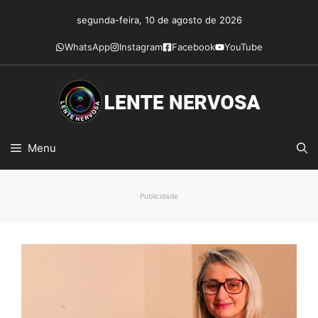
Pular
segunda-feira, 10 de agosto de 2026
para
o
WhatsApp
Instagram
Facebook
YouTube
conteúdo
Menu
Publicidade