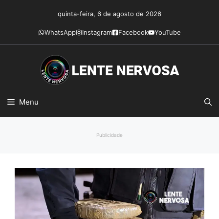
Pular
quinta-feira, 6 de agosto de 2026
para
o
WhatsApp
Instagram
Facebook
YouTube
conteúdo
Menu
Publicidade