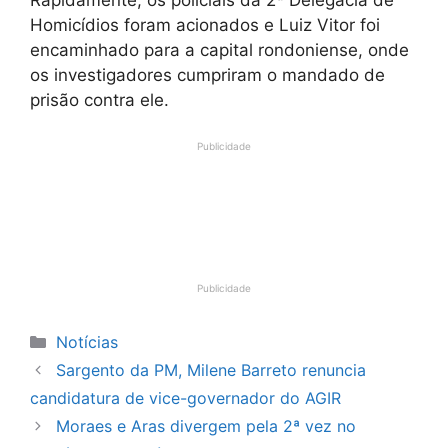
Rapidamente, os policiais da 2ª Delegacia de
Homicídios foram acionados e Luiz Vitor foi
encaminhado para a capital rondoniense, onde
os investigadores cumpriram o mandado de
prisão contra ele.
Publicidade
Publicidade
Categorias
Notícias
Sargento da PM, Milene Barreto renuncia
candidatura de vice-governador do AGIR
Moraes e Aras divergem pela 2ª vez no