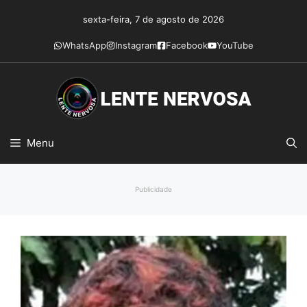
Pular
sexta-feira, 7 de agosto de 2026
para
o
WhatsApp
Instagram
Facebook
YouTube
conteúdo
Menu
Publicidade