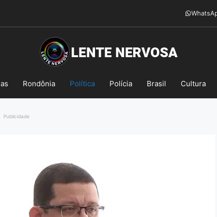
WhatsA
mas
Rondônia
Política
Polícia
Brasil
Cultura
Publicidade