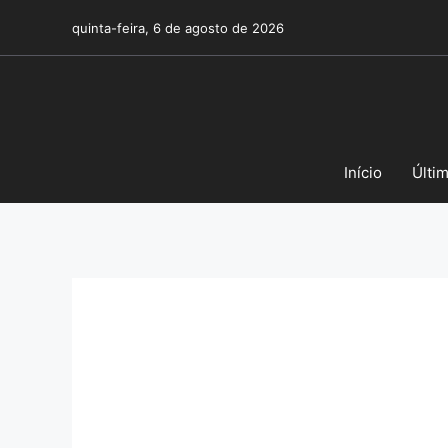
Pular
quinta-feira, 6 de agosto de 2026
para
o
conteúdo
Início
Últi