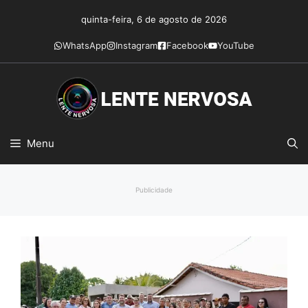
Pular
quinta-feira, 6 de agosto de 2026
para
o
WhatsApp
Instagram
Facebook
YouTube
conteúdo
Menu
Publicidade