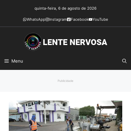
Pular
quinta-feira, 6 de agosto de 2026
para
o
WhatsApp
Instagram
Facebook
YouTube
conteúdo
Menu
Publicidade