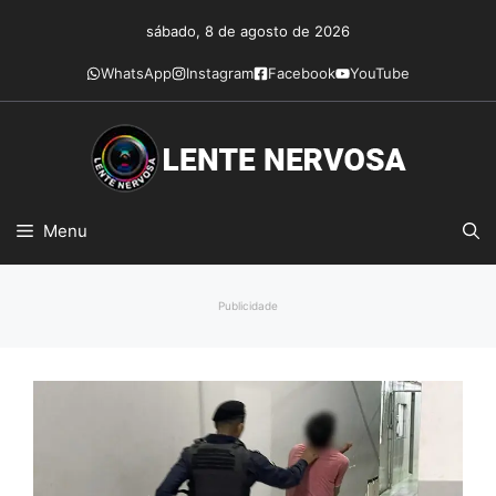
Pular
sábado, 8 de agosto de 2026
para
o
WhatsApp
Instagram
Facebook
YouTube
conteúdo
Menu
Publicidade