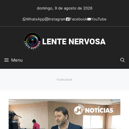
Pular
domingo, 9 de agosto de 2026
para
o
WhatsApp
Instagram
Facebook
YouTube
conteúdo
Menu
Publicidade