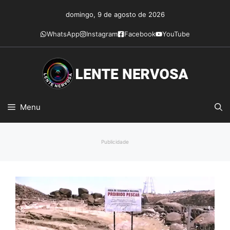
Pular
domingo, 9 de agosto de 2026
para
o
WhatsApp
Instagram
Facebook
YouTube
conteúdo
Menu
Publicidade