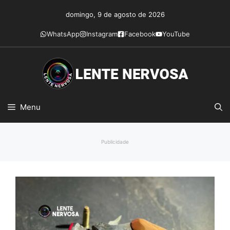
Pular
domingo, 9 de agosto de 2026
para
o
WhatsApp
Instagram
Facebook
YouTube
conteúdo
Menu
Publicidade