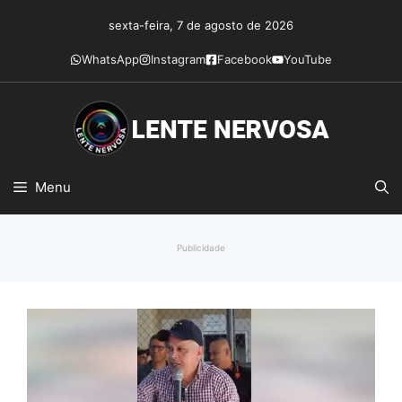
Pular
sexta-feira, 7 de agosto de 2026
para
o
WhatsApp
Instagram
Facebook
YouTube
conteúdo
Menu
Publicidade