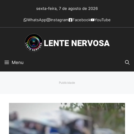
Pular
sexta-feira, 7 de agosto de 2026
para
o
WhatsApp
Instagram
Facebook
YouTube
conteúdo
Menu
Publicidade