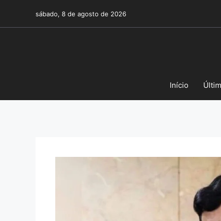
Pular
sábado, 8 de agosto de 2026
para
o
conteúdo
Início
Últi