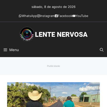
Pular
sábado, 8 de agosto de 2026
para
o
WhatsApp
Instagram
Facebook
YouTube
conteúdo
Menu
Publicidade