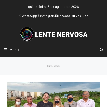
Pular
quinta-feira, 6 de agosto de 2026
para
o
WhatsApp
Instagram
Facebook
YouTube
conteúdo
Menu
Publicidade