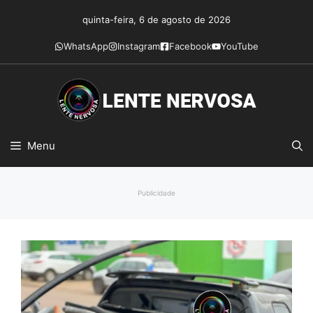
Pular
quinta-feira, 6 de agosto de 2026
para
o
WhatsApp
Instagram
Facebook
YouTube
conteúdo
Menu
Publicidade