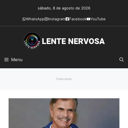
Pular
sábado, 8 de agosto de 2026
para
o
WhatsApp
Instagram
Facebook
YouTube
conteúdo
Menu
Publicidade