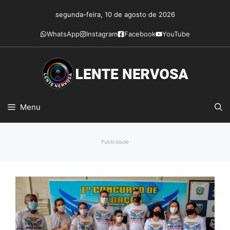
Pular
segunda-feira, 10 de agosto de 2026
para
o
WhatsApp
Instagram
Facebook
YouTube
conteúdo
Menu
Publicidade