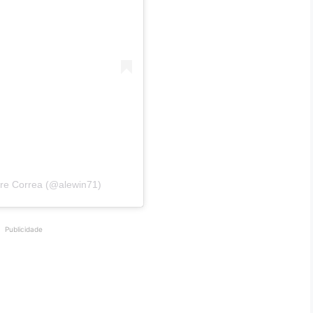
dre Correa (@alewin71)
Publicidade