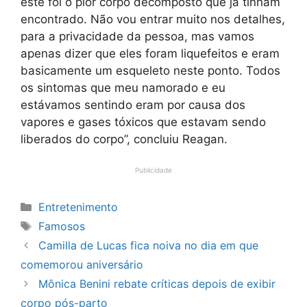
este foi o pior corpo decomposto que já tinham
encontrado. Não vou entrar muito nos detalhes,
para a privacidade da pessoa, mas vamos
apenas dizer que eles foram liquefeitos e eram
basicamente um esqueleto neste ponto. Todos
os sintomas que meu namorado e eu
estávamos sentindo eram por causa dos
vapores e gases tóxicos que estavam sendo
liberados do corpo”, concluiu Reagan.
Publicidade
Categorias
Entretenimento
Tags
Famosos
Camilla de Lucas fica noiva no dia em que
comemorou aniversário
Mônica Benini rebate críticas depois de exibir
corpo pós-parto