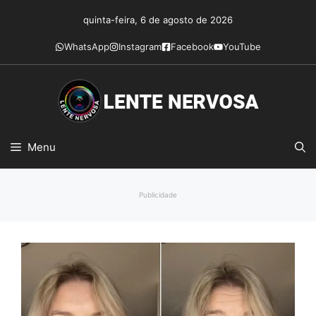
Pular
quinta-feira, 6 de agosto de 2026
para
o
WhatsApp
Instagram
Facebook
YouTube
conteúdo
Menu
Publicidade