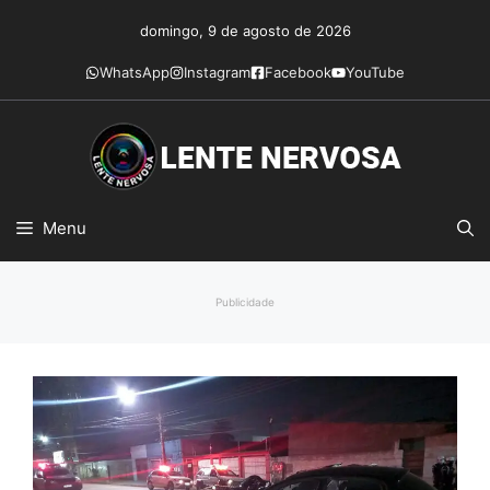
Pular
domingo, 9 de agosto de 2026
para
o
WhatsApp
Instagram
Facebook
YouTube
conteúdo
Menu
Publicidade