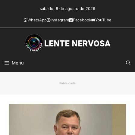
Pular
sábado, 8 de agosto de 2026
para
o
WhatsApp
Instagram
Facebook
YouTube
conteúdo
Menu
Publicidade