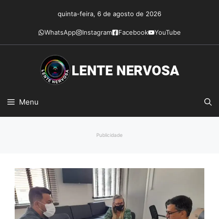
Pular
quinta-feira, 6 de agosto de 2026
para
o
WhatsApp
Instagram
Facebook
YouTube
conteúdo
Menu
Publicidade