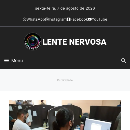
Pular
sexta-feira, 7 de agosto de 2026
para
o
WhatsApp
Instagram
Facebook
YouTube
conteúdo
Menu
Publicidade