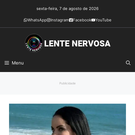
Pular
sexta-feira, 7 de agosto de 2026
para
o
WhatsApp
Instagram
Facebook
YouTube
conteúdo
Menu
Publicidade