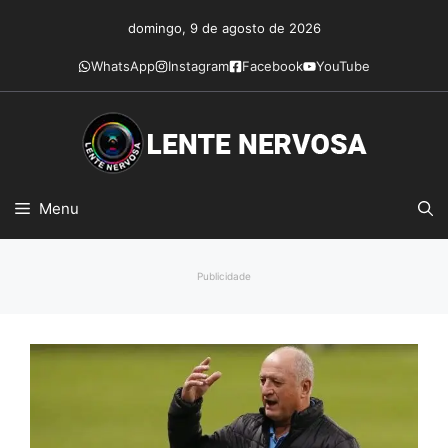
Pular
domingo, 9 de agosto de 2026
para
o
WhatsApp
Instagram
Facebook
YouTube
conteúdo
Menu
Publicidade