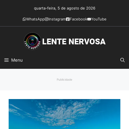
Pular
quarta-feira, 5 de agosto de 2026
para
o
WhatsApp
Instagram
Facebook
YouTube
conteúdo
Menu
Publicidade