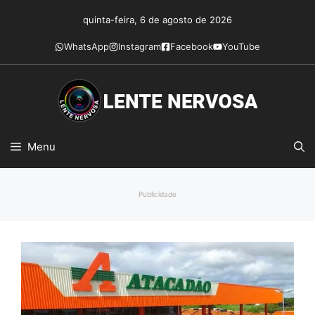
Pular
quinta-feira, 6 de agosto de 2026
para
o
WhatsApp
Instagram
Facebook
YouTube
conteúdo
Menu
Publicidade