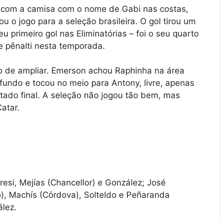
u com a camisa com o nome de Gabi nas costas,
u o jogo para a seleção brasileira. O gol tirou um
u primeiro gol nas Eliminatórias – foi o seu quarto
e pênalti nesta temporada.
po de ampliar. Emerson achou Raphinha na área
e fundo e tocou no meio para Antony, livre, apenas
ltado final. A seleção não jogou tão bem, mas
atar.
resi, Mejías (Chancellor) e González; José
o), Machís (Córdova), Solteldo e Peñaranda
ález.