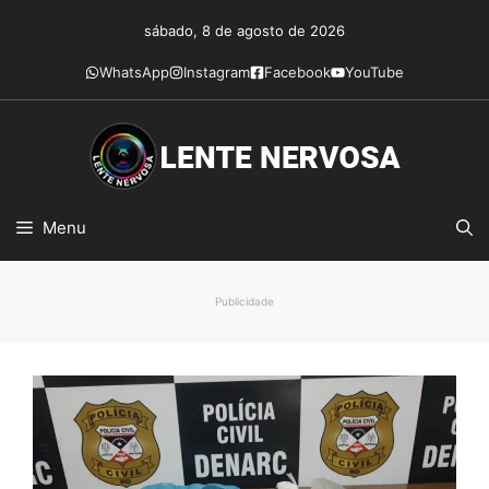
Pular
sábado, 8 de agosto de 2026
para
o
WhatsApp
Instagram
Facebook
YouTube
conteúdo
Menu
Publicidade